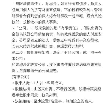
「無限清償責任」。意思是，如果行號有債務，負責人
必須用個人的所有財產來償還。它的稅務較單純，營利
所得會合併到您的個人綜合所得稅一起申報。適合風險
較低、規模較小的個人事業。
• 「公司」： 股東負擔的是「有限責任」，僅以出資的
金額為限對公司債務負責，能有效保護您的個人財產安
全。公司是獨立的法人，需獨立申報營利事業所得稅。
若有永續經營或擴展計畫，建議選擇此類型。
第二步：規劃股權架構，決定「有限公司」或「股份有
限公司」
如果您決定設立公司，接下來需依據股東結構與未來規
劃，選擇最適合的公司型態。
[有限公司]
• 股東人數：1人以上即可成立。
• 股權結構：由股東出資，不發行股票。股權轉讓需經
過半數股東同意，較為封閉。
• 決策組織：至少設置1名董事，無須設立監察人。