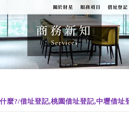
關於財星
服務項目
借址登記
商務新知
什麼?/借址登記,桃園借址登記,中壢借址登