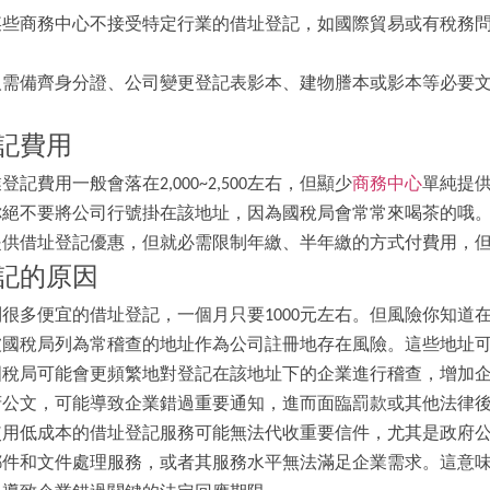
某些商務中心不接受特定行業的借址登記，如國際貿易或有稅務
人需備齊身分證、公司變更登記表影本、建物謄本或影本等必要
記費用
記費用一般會落在2,000~2,500左右，但顯少
商務中心
單純提供
你絕不要將公司行號掛在該地址，因為國稅局會常常來喝茶的哦
提供借址登記優惠，但就必需限制年繳、半年繳的方式付費用，
記的原因
很多便宜的借址登記，一個月只要1000元左右。但風險你知道
被國稅局列為常稽查的地址作為公司註冊地存在風險。這些地址
國稅局可能會更頻繁地對登記在該地址下的企業進行稽查，增加
府公文，可能導致企業錯過重要通知，進而面臨罰款或其他法律
使用低成本的借址登記服務可能無法代收重要信件，尤其是政府
郵件和文件處理服務，或者其服務水平無法滿足企業需求。這意