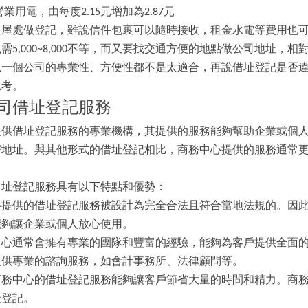
業用電，由每度2.15元增加為2.87元
租屋處做登記，雖說信件包裹可以隨時接收，租金水電等費用也
需5,000~8,000不等，而又要找交通方便的地點做公司地址，
以一個公司的專業性、方便性都不是太適合，再說借址登記是否
思考。
司借址登記服務
提供借址登記服務的專業機構，其提供的服務能夠幫助企業或個
寄地址。與其他形式的借址登記相比，商務中心提供的服務通常
借址登記服務具有以下特點和優勢：
心提供的借址登記服務被設計為完全合法且符合當地法規的。因
能夠讓企業或個人放心使用。
中心通常會擁有專業的團隊和豐富的經驗，能夠為客戶提供全面
提供專業的諮詢服務，如會計事務所、法律顧問等。
商務中心的借址登記服務能夠讓客戶節省大量的時間和精力。商
址登記。