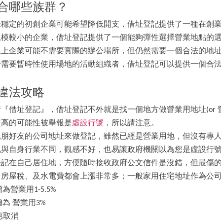
合哪些族群？
未穩定的初創企業可能希望降低開支，借址登記提供了一種在創
規模較小的企業，借址登記提供了一個能夠彈性選擇營業地點的
線上企業可能不需要實際的辦公場所，但仍然需要一個合法的地
於需要暫時性使用場地的活動組織者，借址登記可以提供一個合
違法攻略
『借址登記』，借址登記不外就是找一個地方做營業用地址(or
較高的可能性被舉報是
虛設行號
，所以請注意。
親朋好友的公司地址來做登記，雖然已經是營業用地，但沒有專
也與自身行業不同，觀感不好，也易讓政府機關以為您是虛設行
登記在自己居住地，方便隨時接收政府公文信件是沒錯，但最傷
，房屋稅、及水電費都會上漲非常多；一般家用住宅地址作為公
為營業用1-5.5%
增為 營業用3%
惠取消