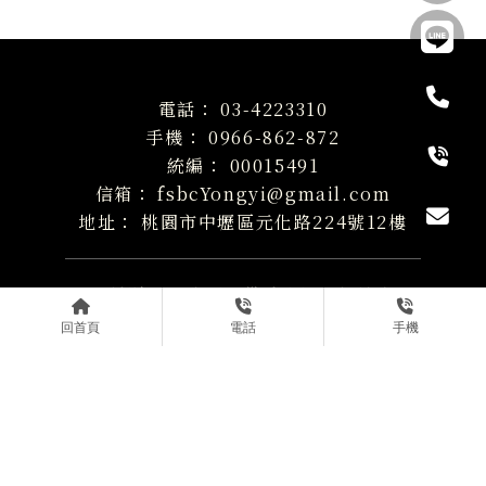
03-4223310
0966-862-872
00015491
fsbcYongyi@gmail.com
桃園市中壢區元化路224號12樓
關於財星
服務項目
借址登記
最新消息
空間導覽
商務新知
立即預約
回首頁
電話
手機
Designed by
揚京快客
Copyright © 2026
..
累積人氣: 211728