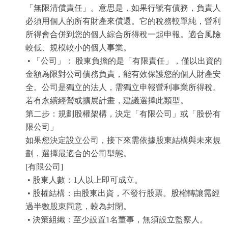
「無限清償責任」。意思是，如果行號有債務，負責人
必須用個人的所有財產來償還。它的稅務較單純，營利
所得會合併到您的個人綜合所得稅一起申報。適合風險
較低、規模較小的個人事業。
• 「公司」： 股東負擔的是「有限責任」，僅以出資的
金額為限對公司債務負責，能有效保護您的個人財產安
全。公司是獨立的法人，需獨立申報營利事業所得稅。
若有永續經營或擴展計畫，建議選擇此類型。
第二步：規劃股權架構，決定「有限公司」或「股份有
限公司」
如果您決定設立公司，接下來需依據股東結構與未來規
劃，選擇最適合的公司型態。
[有限公司]
• 股東人數：1人以上即可成立。
• 股權結構：由股東出資，不發行股票。股權轉讓需經
過半數股東同意，較為封閉。
• 決策組織：至少設置1名董事，無須設立監察人。