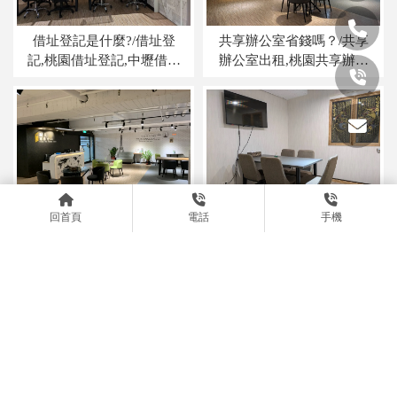
借址登記是什麼?/借址登
共享辦公室省錢嗎？/共享
記,桃園借址登記,中壢借址
辦公室出租,桃園共享辦公
登記,
室出租,中壢共享辦公室出
租,
回首頁
電話
手機
商務中心如何幫助企業創
【桃園中壢營業登記】不
造財務優勢呢?/商務中心推
只為了省錢！揭秘精明創
薦,桃園商務中心推薦,中壢
業者如何善用「借址登
商務中心推薦,
記」強化營運體質/營業登
記,桃園營業登記,中壢營業
上一頁
登記,